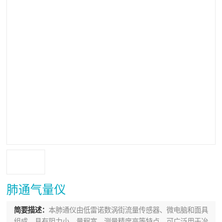
肺通气量仪
简要描述：
本肺通仪由低雷诺数涡街流量传感器、微电脑和面具
组成。具有阻力小、量程宽、测量精度高等特点。可广泛用于冶