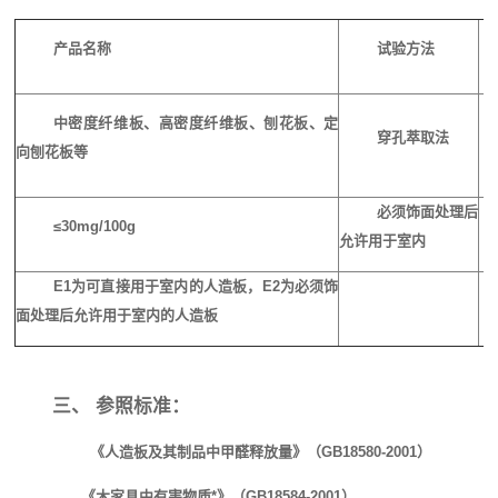
产品名称
试验方法
中密度纤维板、高密度纤维板、刨花板、定
穿孔萃取法
向刨花板等
必须饰面处理后
≤30mg/100g
允许用于室内
E1
为可直接用于室内的人造板，
E2
为必须饰
面处理后允许用于室内的人造板
三、 参照标准：
《人造板及其制品中甲醛释放量》
（GB18580-2001）
《木家具中有害物质*》
（GB18584-2001）