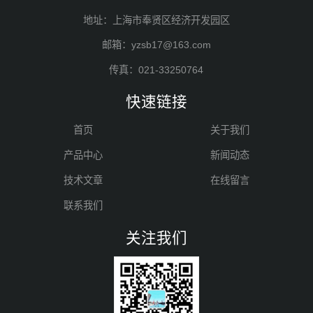
地址：上海市奉贤区经济开发园区
邮箱：yzsb17@163.com
传真：021-33250764
快速链接
首页
关于我们
产品中心
新闻动态
技术文章
在线留言
联系我们
关注我们