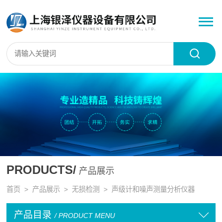
PRODUCTS/
产品展示
首页
>
产品展示
>
无损检测
>
声级计和噪声测量分析仪器
产品目录
/ PRODUCT MENU