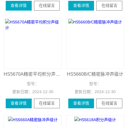
查看详情
在线留言
查看详情
在线留言
HS5670A精密平均积分声级计
HS5660B/C精密脉冲声级计
型号：
型号：
更新日期：
2024-12-30
更新日期：
2024-12-30
查看详情
在线留言
查看详情
在线留言