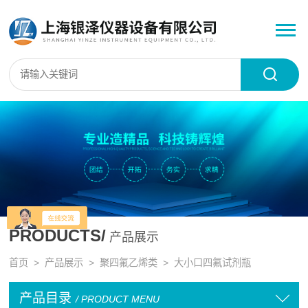
PRODUCTS/
产品展示
首页
>
产品展示
>
聚四氟乙烯类
>
大小口四氟试剂瓶
产品目录
/ PRODUCT MENU