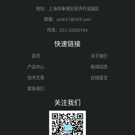
地址：上海市奉贤区经济开发园区
邮箱：yzsb17@163.com
传真：021-33250764
快速链接
首页
关于我们
产品中心
新闻动态
技术文章
在线留言
联系我们
关注我们