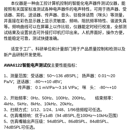
本仪器是一种由工控计算机控制的智能化电声器件测试仪器，能
按照有关国家标准测试各种电声器件的电声特性，可用于扬声器、受
话器、耳机、送话器、传声器、音头、驻极体话筒
（咪头）等测量，
并直接在彩色显示器上显示灵敏度、频响、阻抗频率特性、谐波失真
等。频响曲线可以在屏幕上以作比较，仪器能定时经行校准，全部测
试结果及设置状态可外接打印机打印出来。人机界面好，操作方便，
性能稳定可靠，测试快捷准确。
适宜于工厂、科研单位和计量部门用于产品质量控制和检测以及
新产品研制开发使用。
AWA6122智能电声测试仪
主要性能指标：
1、测量范围：受话器：
50～136 dBSPL； 扬声器：0.01～20
Pa/V；送话器： -80～+10 dBV；
传声器： 0.1 mV/Pa～3.16 V/Pa； 咪 头： -80～+10
2、开始频率：
0Hz、50Hz、100Hz、200Hz。 结束频率：
4kHz、5kHz、8kHz、10kHz、20kHz。
3、扫频方式：1/12、1/24、1/48、1/96倍频程可任选。
4、仿真嘴频响：优于±1dB（94 dBSPL,在100Hz～10kHz范围）
5、仿真嘴输出声压级：94dBSPL、86dBSPL、84dBSPL、
74dBSPL可任选。