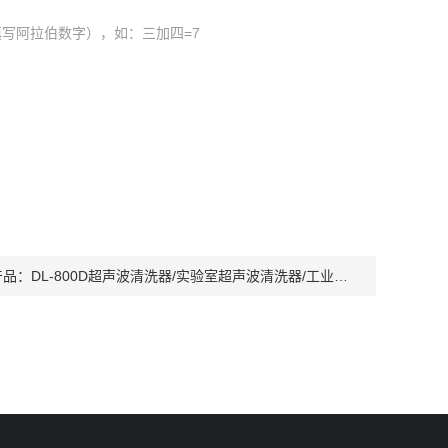
写阿拉伯数字），如：三加四=7
产品：
DL-800D超声波清洗器/实验室超声波清洗器/工业超声波清洗器就选上海银泽