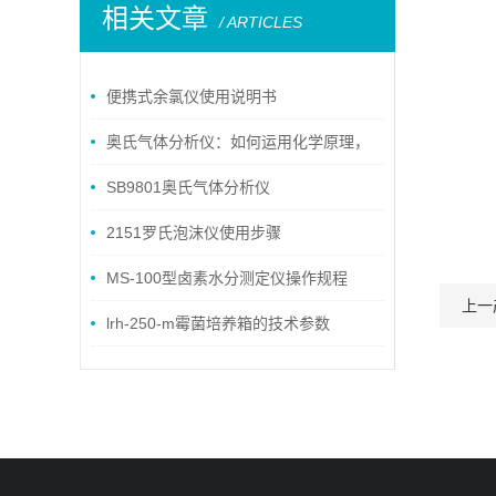
相关文章
/ ARTICLES
便携式余氯仪使用说明书
奥氏气体分析仪：如何运用化学原理，
实现气体成分的快速检测
SB9801奥氏气体分析仪
2151罗氏泡沫仪使用步骤
MS-100型卤素水分测定仪操作规程
上一
lrh-250-m霉菌培养箱的技术参数