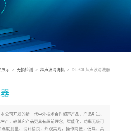
品展示
>
无损检测
>
超声波清洗机
> DL-60L超声波清洗器
洗器
是本公司开发的新一代中外技术合作超声产品，产品引进、
套生产，较其它产品更具有超前理念，智能化，功率无级可
和温度测量、设计精良，外观美观，操作简便，低噪、高