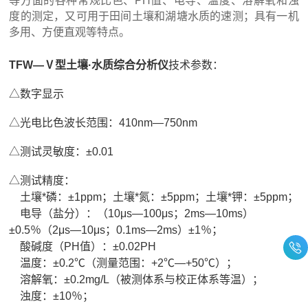
等方面的各种常规比色、PH值、电导、温度、溶解氧和浊
度的测定，又可用于田间土壤和湖塘水质的速测；具有一机
多用、方便直观等特点。
TFW—Ⅴ型土壤·水质综合分析仪
技术参数：
△数字显示
△光电比色波长范围：410nm—750nm
△测试灵敏度：±0.01
△测试精度：
土壤*磷：±1ppm；土壤*氮：±5ppm；土壤*钾：±5ppm；
电导（盐分）：（10μs—100μs；2ms—10ms）
±0.5％（2μs—10μs；0.1ms—2ms）±1％；
酸碱度（PH值）：±0.02PH
温度：±0.2℃（测量范围：+2℃—+50℃）；
溶解氧：±0.2mg/L（被测体系与校正体系等温）；
浊度：±10％；