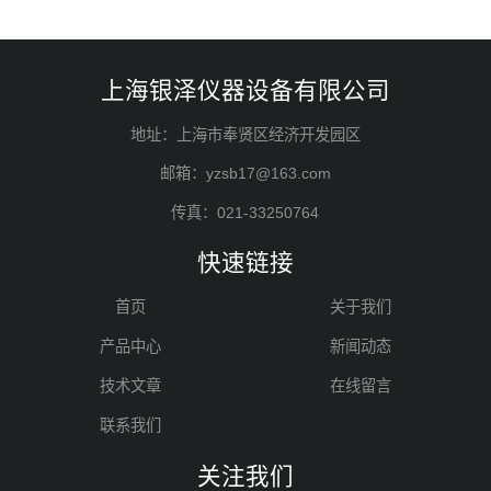
上海银泽仪器设备有限公司
地址：上海市奉贤区经济开发园区
邮箱：yzsb17@163.com
传真：021-33250764
快速链接
首页
关于我们
产品中心
新闻动态
技术文章
在线留言
联系我们
关注我们