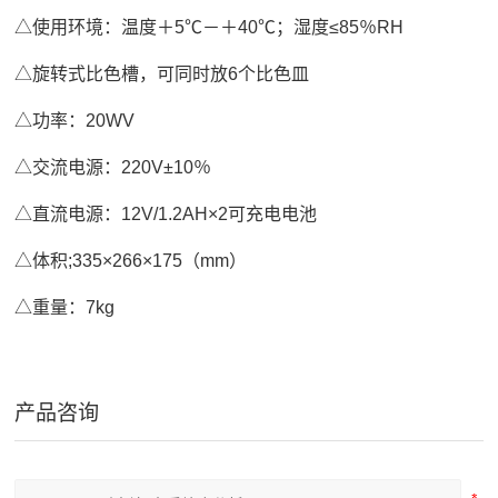
△使用环境：温度＋5℃－＋40℃；湿度≤85％RH
△旋转式比色槽，可同时放6个比色皿
△功率：20WV
△交流电源：220V±10％
△直流电源：12V/1.2AH×2可充电电池
△体积;335×266×175（mm）
△重量：7kg
产品咨询