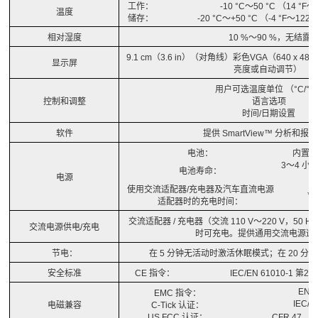
工作：
-10 °C
～
50 °C （14 °F～
温度
储存：
-20 °C
～
+50 °C （-4 °F～12
相对湿度
10 %
～
90 %，无结露
9.1 cm（3.6 in）（
对角线
）彩色VGA（640 x 
显示屏
亮度或自动调节）
用户可选温度单位
（°C/°F
控制和调整
语言选项
时间
/日期设置
软件
提供
SmartView™ 分析和报
电池：
内置
3
～
4 小
电池寿命：
电源
的
使用交流适配器
/充电器及汽车直流电源
*
适配器时的充电时间：
交流适配器
/ 充电器（交流 110 V～220 V，50 
交流电源供电
/充电
时可充电。提供通用交流电源适
节电：
在
5 分钟无活动时激活休眠模式；在 20 分
安全标准
CE
指令：
IEC/EN 61010-1
第
2版
EN6
EMC
指令：
IEC/E
电磁兼容
C-Tick
认证：
US FCC
认证：
CFR 47
，
P