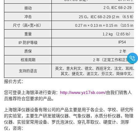
2 G, IEC 68-2-29
振动
冲击
25 G
，
IEC 68-2-29 {2 m （6.5 ft）
尺寸
（高×宽×长）
0.27 m × 0.13 m × 0.15 m （10.5 in × 
重量
1.2 kg （2.65 lb）
IP54
IP
防护等级
质保
2
年
校准周期
2
年
（正常工作和正常老化
英文、意大利文、德文、西班牙文、法文、耳闻、
支持的语言
其文、捷克文、波兰文、芬兰文、简体中文、
报价方式：
您可登录上海银泽进行查询：
http://www.yz17sb.com/
由我们销售人
员推荐符合您要求的产品。
上海银泽仪器设备有限公司的产品主要是用于各企业、学校、研究所
的实验室，主要生产研发玻璃仪器、气象仪器，水质分析仪器，物理
仪器、实验室常用设备、罗氏泡沫仪、穿孔萃取仪、硬度计、测厚
仪，咨询：