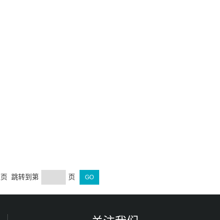
 末页 跳转到第
页