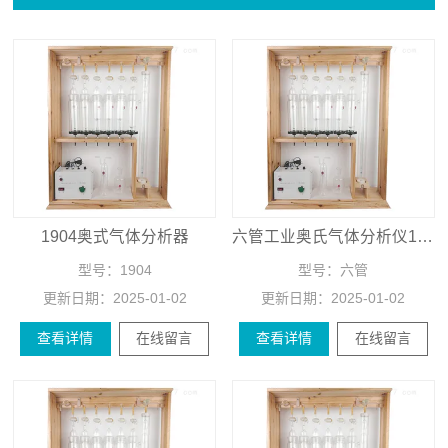
1904奥式气体分析器
六管工业奥氏气体分析仪1904
型号：
1904
型号：
六管
更新日期：
2025-01-02
更新日期：
2025-01-02
查看详情
在线留言
查看详情
在线留言