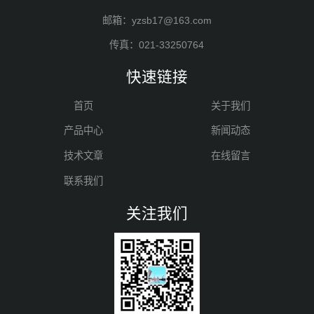
邮箱：yzsb17@163.com
传真：021-33250764
快速链接
首页
关于我们
产品中心
新闻动态
技术文章
在线留言
联系我们
关注我们