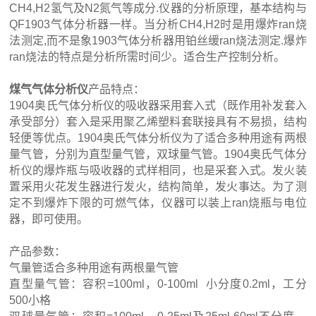
CH4,H2氢气及N2氮气等成分.仪器的分析原理，基本结构与
QF1903气体分析器一样。当分析CH4,H2时是用爆炸ran烧
法测定,而不是象1903气体分析器用铂丝缓ran烧法测定.爆炸
ran烧法的特点是分析所需时间少。适合生产控制分析。
煤气气体分析仪
产品特点：
1904奥氏气体分析仪的吸收器采用套入式（既作用补发套入
承受部分）套入是采用聚乙烯塑料套联接具有不易损，结构
轻便等优点。1904奥氏气体分析仪为了适合多种用途有两根
量气管，分别为直型量气管，双球量气管。1904奥氏气体分
析仪的爆炸瓶与吸收器的式样相同，也是采套入式。发火装
置采用火花发生器进行发火，结构简单，发火事达。为了测
定不到爆炸下限的可燃气体，仪器可以装上ran烧瓶与电位
器，即可使用。
产品参数：
气量管
适合多种用途有两根量气管
直型量气管：
容积=100ml，0-100ml
小分度0.2ml，工分
500小格