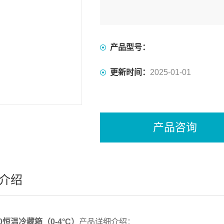
工作室尺寸:330×330×580
控温范围、精度:零下10℃~0℃,0℃~4
产品型号：
更新时间：
2025-01-01
产品咨询
介绍
20恒温冷藏箱（0-4°C）
产品详细介绍：