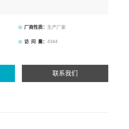
℃,0℃~17℃
厂商性质：
生产厂家
访 问 量：
4344
联系我们