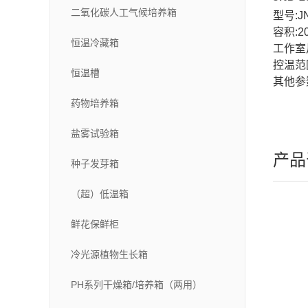
二氧化碳人工气候培养箱
型号:JN
容积:2
恒温冷藏箱
工作室尺
控温范围
恒温槽
其他参
药物培养箱
盐雾试验箱
产品
种子发芽箱
（超）低温箱
鲜花保鲜柜
冷光源植物生长箱
PH系列干燥箱/培养箱（两用）