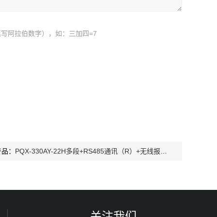
写阿拉伯数字），如：三加四=7
产品：
PQX-330AY-22H多段+RS485通讯（R）+无线报警人工气候箱
关注我们