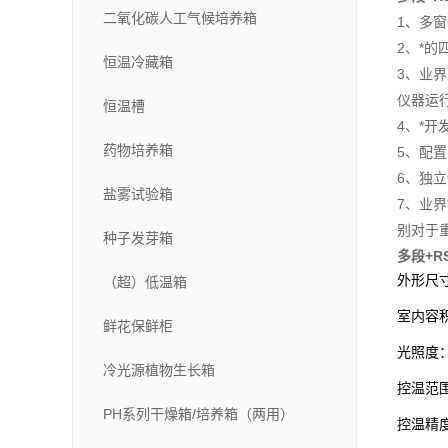
二氧化碳人工气候培养箱
1、多
2、*
恒温冷藏箱
3、业界
仪器运
恒温槽
4、*
药物培养箱
5、配置
6、独
盐雾试验箱
7、业
别对于
种子发芽箱
多段
+R
外形尺
（超）低温箱
室内容
鲜花保鲜柜
光照度
冷光源植物生长箱
控温范
PH系列干燥箱/培养箱（两用）
控温精