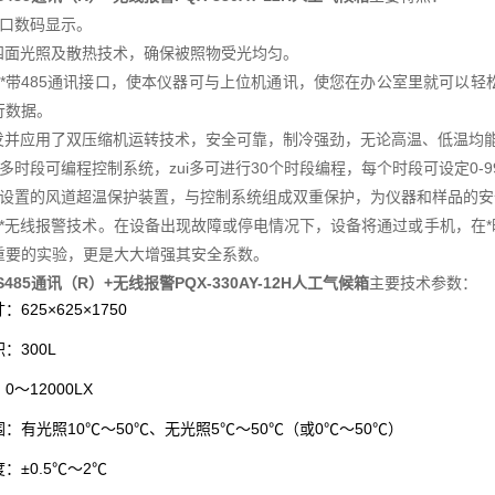
窗口数码显示。
的四面光照及散热技术，确保被照物受光均匀。
*带
485通讯接口，使本仪器可与上位机通讯，使您在办公室里就可以轻
行数据。
开发并应用了双压缩机运转技术，安全可靠，制冷强劲，无论高温、低温均
多时段可编程控制系统，zui多可进行30个时段编程，每个时段可设定0-9
立设置的风道超温保护装置，与控制系统组成双重保护，为仪器和样品的
界*无线报警技术。在设备出现故障或停电情况下，设备将通过或手机，在
重要的实验，更是大大增强其安全系数。
S485通讯（R）+无线报警PQX-330AY-12H人工气候箱
主要技术参数：
寸：
625×625×1750
积：
300L
：
0～12000LX
围：有光照
10℃～50℃、无光照5℃～50℃（或0℃～50℃）
度：
±0.5℃～2℃