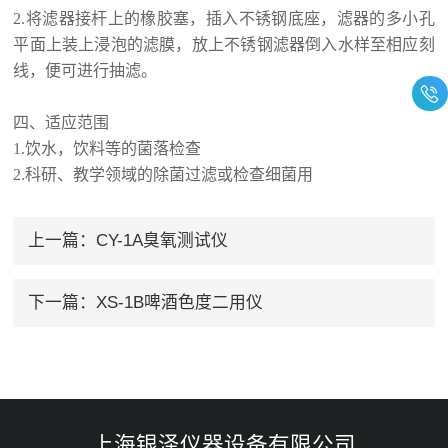
2.将滤器接杆上的橡胶塞，插入不锈钢底座，滤器的多小孔
平面上装上浸泡的滤膜，放上不锈钢滤器倒入水样至相应刻
线，便可进行抽滤。
四、适应范围
1.饮水，饮料等的菌落检查
2.科研、教学领域的除菌过滤或检查细菌用
上一篇：
CY-1A臭氧测试仪
下一篇：
XS-1B啤酒色度二用仪
上海银泽仪器设备有限公司