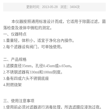
更新时间：2013-05-28
浏览：3404次
本仪器按照通用标准设计而成，它适用于除菌过滤，菌
落检查及液体中微粒的测定。
一、仪器特点
1.重量轻，体积小，适宜于净化台內操作。
2.每个滤器设有阀门，可单独使用。
二、产品规格
1.滤膜直径35mm，孔径0.45um或o.65um。
2.不锈钢滤器有330ml和100ml刻度。
3.备有四或六头不锈钢底座
4.附燃烧架
三、使用注意事项
1.使用前必须对滤器进行消毒处理，所选滤膜应浸泡过夜。