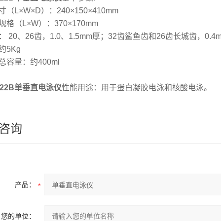
（L×W×D）：240×150×410mm
格（L×W）：370×170mm
 20、26齿，1.0、1.5mm厚；32齿鲨鱼齿和26齿长城齿，0.4
约5Kg
总容量：约400ml
-22B单垂直电泳仪
性能用途：用于蛋白凝胶电泳和核酸电泳。
咨询
产品：
您的单位：