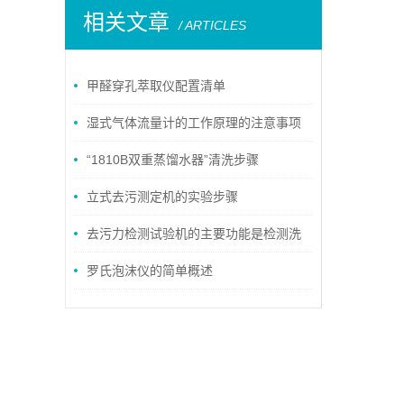
相关文章
/ ARTICLES
甲醛穿孔萃取仪配置清单
湿式气体流量计的工作原理的注意事项
“1810B双重蒸馏水器”清洗步骤
立式去污测定机的实验步骤
去污力检测试验机的主要功能是检测洗
涤产品的去污能力
罗氏泡沫仪的简单概述