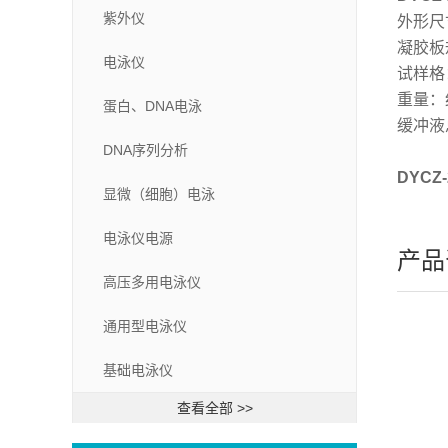
紫外仪
外形尺寸
凝胶板规
电泳仪
试样格：
重量：
蛋白、DNA电泳
缓冲液
DNA序列分析
DYCZ
显微（细胞）电泳
电泳仪电源
产品
高压多用电泳仪
通用型电泳仪
基础电泳仪
查看全部 >>