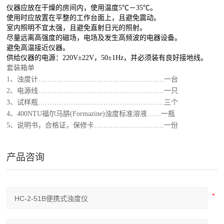
仪器应放在干燥的房间内，使用温度
5
℃－
35
℃。
使用时应放置在平整的工作台面上，且避免震动。
室内照明不宜太强，且避免直射日光的照射。
尽量远离高强度的磁场，电场及发生高频波的电器设备。
避免高温接近仪器。
供给仪器的电源：
220V
±
22V
，
50
±
1Hz
，并必须装有良好接地线。
套装箱单
1
、浊度计………………………………………………一台
2
、电源线………………………………………………一只
3
、试样瓶………………………………………………三个
4
、
400NTU
福尔马肼
(Formazine)
浊度标准溶液……一瓶
5
、说明书，合格证，保修卡…………………………一份
产品咨询