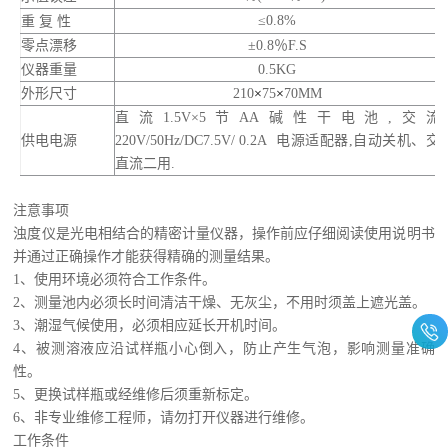
≤
0.8%
重
复
性
零点漂移
±
0.8
％
F.S
仪器重量
0.5KG
外形尺寸
21
0
×
75
×
7
0
MM
直流
1.5V
×
5
节
AA
碱性干电池
,
交流
供电电源
220V/50Hz/DC7.5V/ 0.2A
电源适配器
,
自动关机、交
直流二用
.
注意事项
浊度仪是光电相结合的精密计量仪器，操作前应仔细阅读使用说明书
并通过正确操作才能获得精确的测量结果。
1
、使用环境必须符合工作条件。
2
、测量池内必须长时间清洁干燥、无灰尘，不用时须盖上遮光盖。
3
、潮湿气候使用，必须相应延长开机时间。
4
、被测溶液应沿试样瓶小心倒入，防止产生气泡，影响测量准确
性。
5
、更换试样瓶或经维修后须重新标定。
6
、非专业维修工程师，请勿打开仪器进行维修。
工作条件