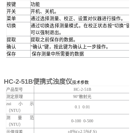
按键
功能
开关
开机、关机。
菜单
通过选择测量、校正、设置对仪器进行操作。
切换
通过切换
选择测量模式。在校正状态按“切换”键
可以强制退出。
提取
提取之前保存的数据。
确认
“确认”键，按此键为确认上一步操作。
保存
保存测量中所需要的数据
HC-2-51B便携式浊度仪
技术参数
产品型号
HC-2-51B
测定原理
90
°散射光
zui小示
0.1 0.01
（
NTU
）
测量范
0-100 0-500
（
NTU
）
±
8
％
(
±
2.5
％
F.S)
示值误差