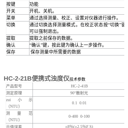
按键
功能
开关
开机、关机。
菜单
通过选择测量、校正、设置对仪器进行操作。
切换
通过切换
选择测量模式。在校正状态按“切换”键
可以强制退出。
提取
提取之前保存的数据。
确认
“确认”键，按此键为确认上一步操作。
保存
保存测量中所需要的数据
HC-2-21B便携式浊度仪
技术参数
产品型号
HC-2-41B
测定原理
90
°散射光
zui小示
0.1 0.01
（
NTU
）
测量范
0-400 0-100
（
NTU
）
±
8
％
(
±
2.5
％
F.S)
示值误差