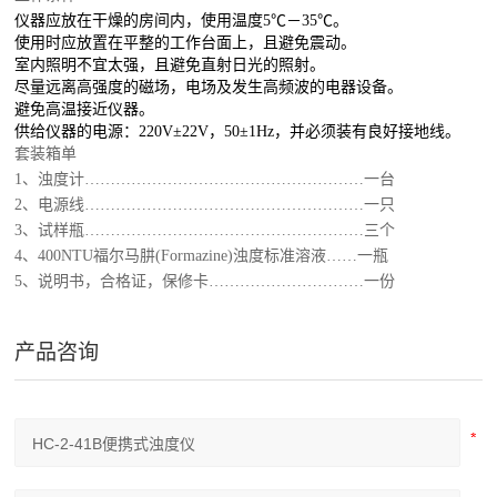
仪器应放在干燥的房间内，使用温度
5
℃－
35
℃。
使用时应放置在平整的工作台面上，且避免震动。
室内照明不宜太强，且避免直射日光的照射。
尽量远离高强度的磁场，电场及发生高频波的电器设备。
避免高温接近仪器。
供给仪器的电源：
220V
±
22V
，
50
±
1Hz
，并必须装有良好接地线。
套装箱单
1
、浊度计………………………………………………一台
2
、电源线………………………………………………一只
3
、试样瓶………………………………………………三个
4
、
400NTU
福尔马肼
(Formazine)
浊度标准溶液……一瓶
5
、说明书，合格证，保修卡…………………………一份
产品咨询