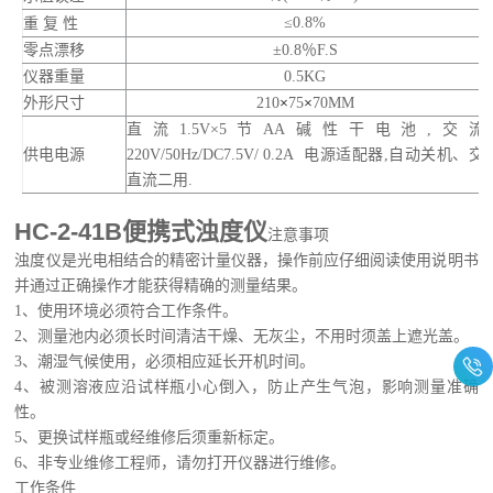
≤
0.8%
重
复
性
零点漂移
±
0.8
％
F.S
仪器重量
0.5KG
外形尺寸
21
0
×
75
×
7
0
MM
直流
1.5V
×
5
节
AA
碱性干电池
,
交流
供电电源
220V/50Hz/DC7.5V/ 0.2A
电源适配器
,
自动关机、交
直流二用
.
HC-2-41B便携式浊度仪
注意事项
浊度仪是光电相结合的精密计量仪器，操作前应仔细阅读使用说明书
并通过正确操作才能获得精确的测量结果。
1
、使用环境必须符合工作条件。
2
、测量池内必须长时间清洁干燥、无灰尘，不用时须盖上遮光盖。
3
、潮湿气候使用，必须相应延长开机时间。
4
、被测溶液应沿试样瓶小心倒入，防止产生气泡，影响测量准确
性。
5
、更换试样瓶或经维修后须重新标定。
6
、非专业维修工程师，请勿打开仪器进行维修。
工作条件