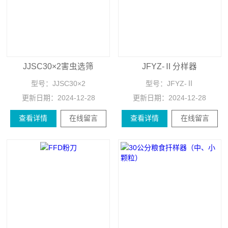
JJSC30×2害虫选筛
JFYZ-Ⅱ分样器
型号：
JJSC30×2
型号：
JFYZ-Ⅱ
更新日期：
2024-12-28
更新日期：
2024-12-28
查看详情
在线留言
查看详情
在线留言