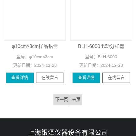
φ10cm×3cm样品铅盒
BLH-6000电动分样器
型号：
φ10cm×3cm
型号：
BLH-6000
更新日期：
2024-12-28
更新日期：
2024-12-28
查看详情
在线留言
查看详情
在线留言
下一页
末页
上海银泽仪器设备有限公司