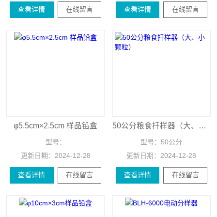
查看详情
在线留言
查看详情
在线留言
φ5.5cm×2.5cm 样品铅盒
50公分粮食扦样器（大、小颗粒）
型号：
型号：
50公分
更新日期：
2024-12-28
更新日期：
2024-12-28
查看详情
在线留言
查看详情
在线留言