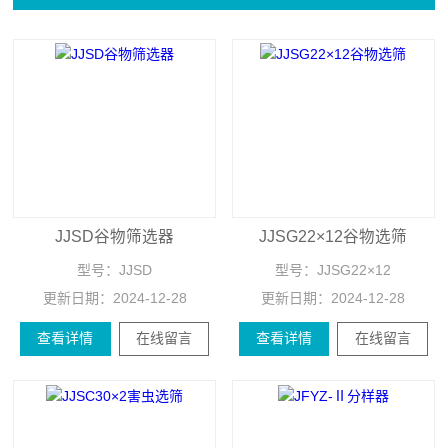
JJSD谷物筛选器
JJSG22×12谷物选筛
型号：
JJSD
型号：
JJSG22×12
更新日期：
2024-12-28
更新日期：
2024-12-28
查看详情
在线留言
查看详情
在线留言