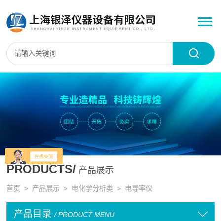
PRODUCTS/
产品展示
首页
>
产品展示
>
电化学分析类
>
电导率仪
产品目录
/ PRODUCT MENU