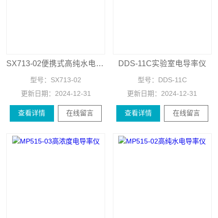
SX713-02便携式高纯水电导率仪
DDS-11C实验室电导率仪
型号：
SX713-02
型号：
DDS-11C
更新日期：
2024-12-31
更新日期：
2024-12-31
查看详情
在线留言
查看详情
在线留言