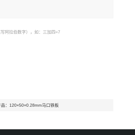
写阿拉伯数字），如：三加四=7
产品：
120×50×0.28mm马口铁板