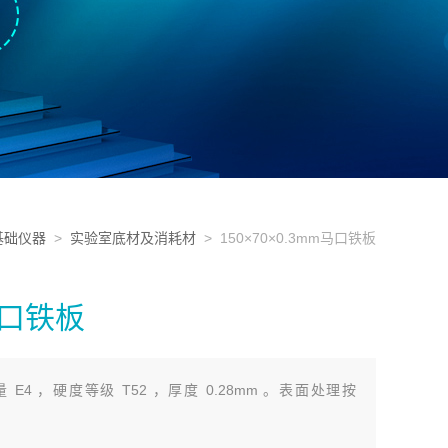
基础仪器
>
实验室底材及消耗材
> 150×70×0.3mm马口铁板
m马口铁板
量 E4 ，硬度等级 T52 ，厚度 0.28mm 。表面处理按