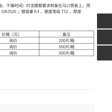
、干燥时间）时涂膜都要求制备在马口铁板上，而
520 ；镀锡量 E4 ，硬度等级 T52 ，厚度
价格（元）
备注
询价
200片/箱
询价
500片/箱
询价
500片/箱