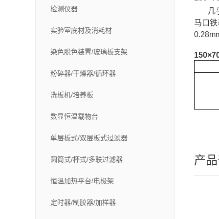
检测仪器
几乎所
马口铁
实验室底材及消耗材
0.28
染色脱色装置/玻璃板支架
150×
粉碎器/干燥器/循环器
洗板机/培养板
数显恒温载物台
单层板式/双层板式过滤器
产品
圆筒式/杯式/多联过滤器
恒温加热平台/电极架
定时器/制胶器/加样器