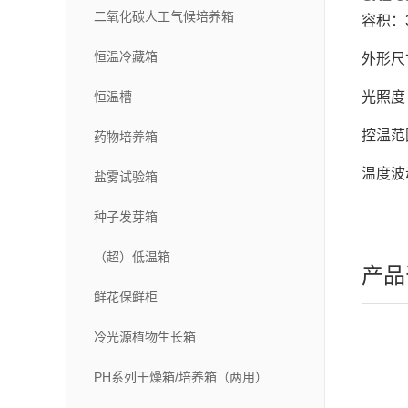
二氧化碳人工气候培养箱
容积：3
恒温冷藏箱
外形尺寸
恒温槽
光照度（
控温范
药物培养箱
温度波
盐雾试验箱
种子发芽箱
（超）低温箱
产品
鲜花保鲜柜
冷光源植物生长箱
PH系列干燥箱/培养箱（两用）