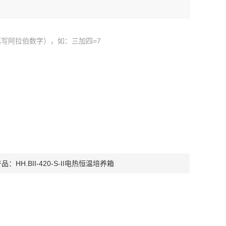
写阿拉伯数字），如：三加四=7
产品：
HH.BII-420-S-II电热恒温培养箱