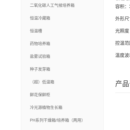
二氧化碳人工气候培养箱
容积：3
恒温冷藏箱
外形尺寸
恒温槽
光照度（
控温范
药物培养箱
温度波
盐雾试验箱
种子发芽箱
（超）低温箱
产品
鲜花保鲜柜
冷光源植物生长箱
PH系列干燥箱/培养箱（两用）