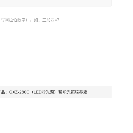
写阿拉伯数字），如：三加四=7
产品：
GXZ-280C（LED冷光源）智能光照培养箱