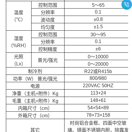
控制范围
5～65
0.1
温度
分辨率
±0.8
（℃）
波动度
±1.5
均匀度
控制范围
30～95
湿度
0.1
分辨率
（%RH）
±6
控制精度
光照
0～10000
普光/强光
（Lx）
0～20000
制冷剂
R22或R415b
800/980
功率（W） 普光/强光
220VAC 50HZ
电源
113+24
净重（主机+附件）Kg
148+61
毛重（主机+附件）Kg
54×54×89
内箱尺寸（cm）
78×73×158
外箱尺寸（cm）
时尚铝合金框、四面中空玻
其它
璃、镜面不锈钢内胆，除露发