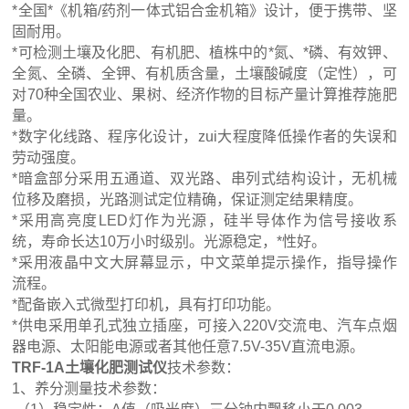
*全国*《机箱/药剂一体式铝合金机箱》设计，便于携带、坚
固耐用。
*可检测土壤及化肥、有机肥、植株中的*氮、*磷、有效钾、
全氮、全磷、全钾、有机质含量，土壤酸碱度（定性），可
对70种全国农业、果树、经济作物的目标产量计算推荐施肥
量。
*数字化线路、程序化设计，zui大程度降低操作者的失误和
劳动强度。
*暗盒部分采用五通道、双光路、串列式结构设计，无机械
位移及磨损，光路测试定位精确，保证测定结果精度。
*采用高亮度LED灯作为光源，硅半导体作为信号接收系
统，寿命长达10万小时级别。光源稳定，*性好。
*采用液晶中文大屏幕显示，中文菜单提示操作，指导操作
流程。
*配备嵌入式微型打印机，具有打印功能。
*供电采用单孔式独立插座，可接入220V交流电、汽车点烟
器电源、太阳能电源或者其他任意7.5V-35V直流电源。
TRF-1A土壤化肥测试仪
技术参数：
1、养分测量技术参数：