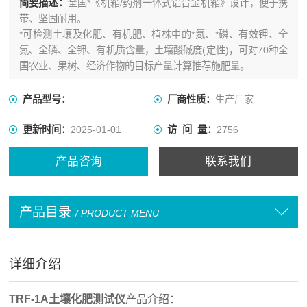
简要描述：
全国*《机箱/药剂一体式铝合金机箱》设计，便于携
带、坚固耐用。
*可检测土壤及化肥、有机肥、植株中的*氮、*磷、有效钾、全
氮、全磷、全钾、有机质含量，土壤酸碱度(定性)，可对70种全
国农业、果树、经济作物的目标产量计算推荐施肥量。
产品型号：
厂商性质：
生产厂家
更新时间：
2025-01-01
访 问 量：
2756
产品咨询
联系我们
产品目录
/ PRODUCT MENU
详细介绍
TRF-1A土壤化肥测试仪
产品介绍：