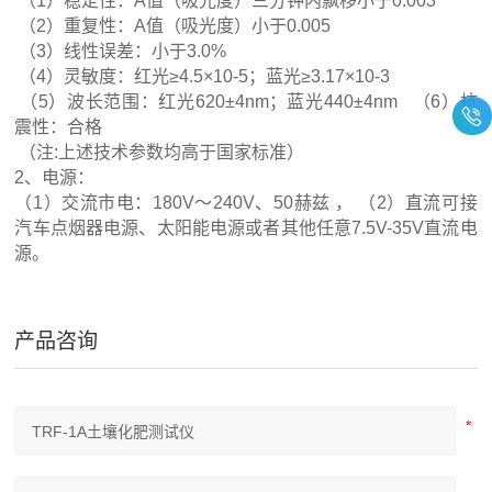
（1）稳定性：A值（吸光度）三分钟内飘移小于0.003
（2）重复性：A值（吸光度）小于0.005
（3）线性误差：小于3.0%
（4）灵敏度：红光≥4.5×10-5；蓝光≥3.17×10-3
（5）波长范围：红光620±4nm；蓝光440±4nm （6）抗
震性：合格
（注:上述技术参数均高于国家标准）
2、电源：
（1）交流市电：180V～240V、50赫兹 ， （2）直流可接
汽车点烟器电源、太阳能电源或者其他任意7.5V-35V直流电
源。
产品咨询