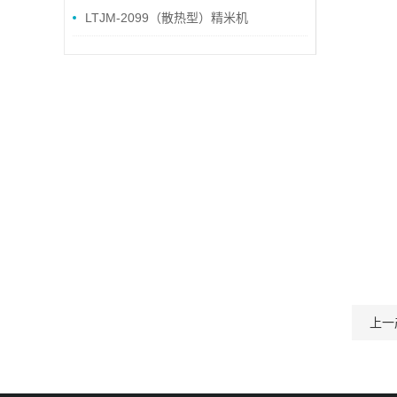
LTJM-2099（散热型）精米机
上一