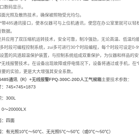
窗口数码显示。
的四面光照及散热技术，确保被照物受光均匀。
*带
485通讯接口，使本仪器可与上位机通讯，使您在办公室里就可以轻
行数据。
开发并应用了双压缩机运转技术，安全可靠，制冷强劲，无论高温、低温均
多时段可编程控制系统，zui多可进行30个时段编程，每个时段可设定0-9
立设置的风道超温保护装置，与控制系统组成双重保护，为仪器和样品的
界*无线报警技术。在设备出现故障或停电情况下，设备将通过或手机，在
重要的实验，更是大大增强其安全系数。
S485通讯（R）+无线报警FPQ-300C-20D人工气候箱
主要技术参数：
寸：
745×745×1873
积：
300L
：
0～20000LX
面：四面
围：有光照
10℃～50℃、无光照5℃～50℃（或0℃～50℃）