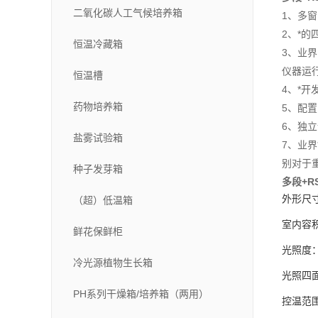
二氧化碳人工气候培养箱
1、多
2、*
恒温冷藏箱
3、业界
仪器运
恒温槽
4、*
药物培养箱
5、配置
6、独
盐雾试验箱
7、业
别对于
种子发芽箱
多段
+R
外形尺
（超）低温箱
室内容
鲜花保鲜柜
光照度
冷光源植物生长箱
光照四
PH系列干燥箱/培养箱（两用）
控温范