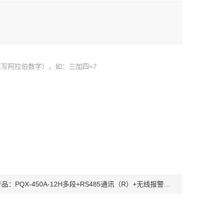
写阿拉伯数字），如：三加四=7
产品：
PQX-450A-12H多段+RS485通讯（R）+无线报警人工气候箱