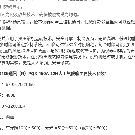
窗口数码显示。
的四面光照及散热技术，确保被照物受光均匀。
*带
485通讯接口，使本仪器可与上位机通讯，使您在办公室里就可以轻
行数据。
开发并应用了双压缩机运转技术，安全可靠，制冷强劲，无论高温、低温均
多时段可编程控制系统，zui多可进行30个时段编程，每个时段可设定0-9
立设置的风道超温保护装置，与控制系统组成双重保护，为仪器和样品的
界*无线报警技术。在设备出现故障或停电情况下，设备将通过或手机，在
重要的实验，更是大大增强其安全系数。
S485通讯（R）PQX-450A-12H人工气候箱
主要技术参数：
寸：
670×670×1850
积：
450L
：
0～12000LX
式：两面
围：有光照
10℃～50℃、无光照5℃～50℃（或0℃～50℃）