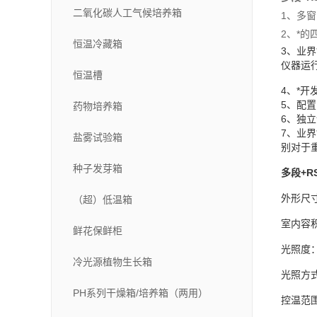
二氧化碳人工气候培养箱
1、多
2、*
恒温冷藏箱
3、业界
仪器运
恒温槽
4、*
5、配置
药物培养箱
6、独
7、业
盐雾试验箱
别对于
种子发芽箱
多段
+R
外形尺
（超）低温箱
室内容
鲜花保鲜柜
光照度
冷光源植物生长箱
光照方
PH系列干燥箱/培养箱（两用）
控温范