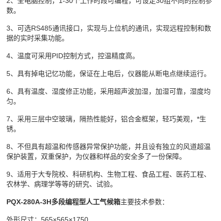
2、全电脑控制，
1-30个工作时段可编程，可设定30组不同的控制参
数。
3、可选
RS485通讯接口，实现与上位机的通讯，实现远程控制和数
据的实时采集功能。
4、温度可采用
PID控制方式，控温精度高。
5、具有掉电记忆功能，保证在上电后，仪器能从断电点继续运行。
6、具有温度、湿度修正功能，采用超声波加湿，加湿可靠，湿度均
匀。
7、采用三层中空玻璃，隔热性能好，铝合金框架，轻巧美观，*生
锈。
8、不但具有超温和传感器异常保护功能，并且设有独立的风道超温
保护装置，双重保护，为仪器和样品的安全多了一份保障。
9、适用于大专院校、科研机构、生物工程、食品工程、医药工程、
农林学、病理学等等的研究、试验。
PQX-280A-3H多段编程型人工气候箱
主要技术参数：
外形尺寸：
565×565×1750