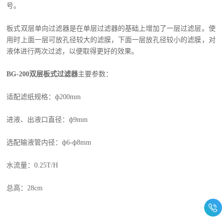
号。
板式双层单向过滤器是在单层过滤器的基础上增加了一层过滤层。使
用时上面一层可放孔径较大的滤膜，下面一层放孔径较小的滤膜，对
液体进行两次过滤，以便取得更好的效果。
BG-200
双层板式过滤器
主要参数：
适配滤纸规格：ф
200mm
进液、出液口直径：ф
9mm
选配输液管内径：ф
6-
ф
8mm
水流量：
0.25T/H
总高：
28cm