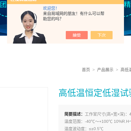
欢迎您！
来自局域网的朋友！有什么可以帮
助您的吗？
首页
>
产品展示
>
高低
高低温恒定低湿试
简要描述：
工作室尺寸(高×宽×深)：45
温度范围：-40℃～+100℃ 10%R.H～
温度波动度：≤±0.5℃