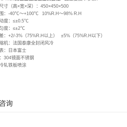
寸（高×宽×深）：450×450×500
：-40℃～+100℃ 10%R.H～98% R.H
度：≤±0.5℃
匀度：≤±2℃
：+2/-3%（75%R.H以上） ±5%（75%R.H以下）
缩机：法国泰康全封闭风冷
表：日本富士
：304镜面不锈钢
冷轧铁板喷涂
咨询