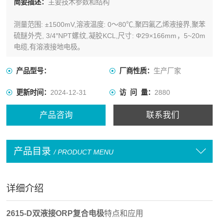
简要描述：
主要技术参数和结构
测量范围: ±1500mV,溶液温度: 0～80℃,聚四氟乙烯液接界,聚苯
硫醚外壳, 3/4″NPT螺纹,凝胶KCL,尺寸: Φ29×166mm，5~20m
电缆,有溶液接地电极。
产品型号：
厂商性质：
生产厂家
更新时间：
2024-12-31
访 问 量：
2880
产品咨询
联系我们
产品目录
/ PRODUCT MENU
详细介绍
2615-D双液接ORP复合电极
特点和应用