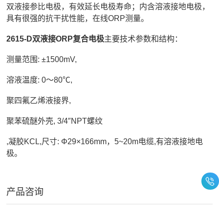
双液接参比电极，有效延长电极寿命；内含溶液接地电极，
具有很强的抗干扰性能，在线ORP测量。
2615-D双液接ORP复合电极
主要技术参数和结构：
测量范围: ±1500mV,
溶液温度: 0～80℃,
聚四氟乙烯液接界,
聚苯硫醚外壳, 3/4″NPT螺纹
,凝胶KCL,尺寸: Φ29×166mm，5~20m电缆,有溶液接地电
极。
产品咨询