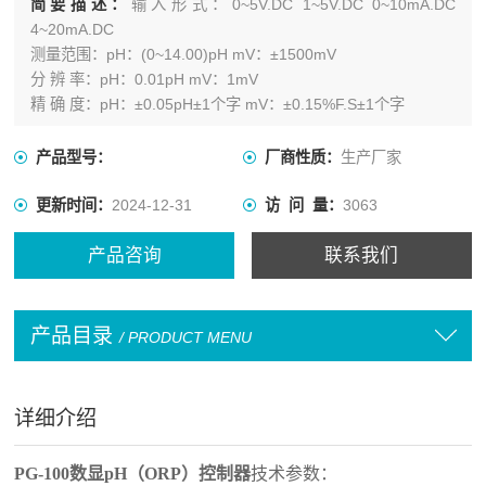
简要描述：
输入形式：0~5V.DC 1~5V.DC 0~10mA.DC
4~20mA.DC
测量范围：pH：(0~14.00)pH mV：±1500mV
分 辨 率：pH：0.01pH mV：1mV
精 确 度：pH：±0.05pH±1个字 mV：±0.15%F.S±1个字
产品型号：
厂商性质：
生产厂家
更新时间：
2024-12-31
访 问 量：
3063
产品咨询
联系我们
产品目录
/ PRODUCT MENU
详细介绍
PG-100数显pH（ORP）控制器
技术参数：