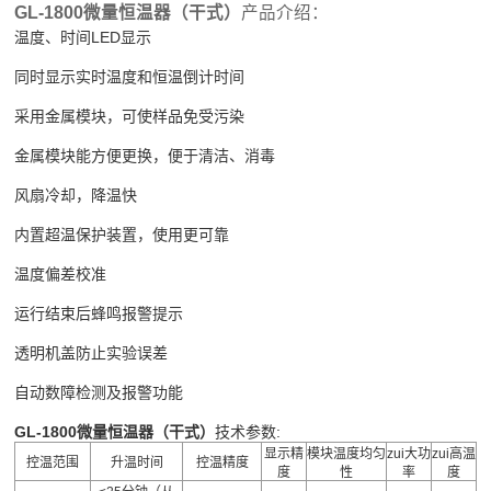
GL-1800微量恒温器
（干式）
产品介绍：
温度、时间
LED显示
同时显示实时温度和恒温倒计时间
采用金属模块，可使样品免受污染
金属模块能方便更换，便于清洁、消毒
风扇冷却，降温快
内置超温保护装置，使用更可靠
温度偏差校准
运行结束后蜂鸣报警提示
透明机盖防止实验误差
自动数障检测及报警功能
GL-1800微量恒温器
（干式）
技术参数:
显示精
模块温度均匀
zui大功
zui高温
控温范围
升温时间
控温精度
度
性
率
度