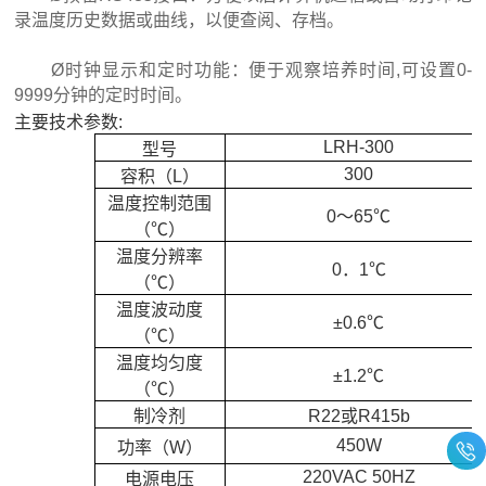
录温度历史数据或曲线，以便查阅、存档。
Ø时钟显示和定时功能：便于观察培养时间,可设置0-
9999分钟的定时时间。
主要技术参数:
LRH-300
型号
300
容积（L）
温度控制范围
0～65℃
（℃）
温度分辨率
0．1℃
（℃）
温度波动度
±0.6℃
（℃）
温度均匀度
±1.2℃
（℃）
制冷剂
R22或R415b
450W
功率（W）
220VAC 50HZ
电源电压