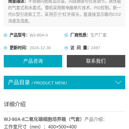
简要描述：
不锈钢内胆数显控温，内部搁架可任意调节，高性能
的气套式和水套式。整机采用微电脑单片技术，PID控制。新一
代III型引进新工艺，采用芬兰*红外探头，能直接显示箱内CO2
浓度及湿度。
产品型号：
WJ-80A-II
厂商性质：
生产厂家
更新时间：
2024-12-30
访 问 量：
2497
产品咨询
联系我们
产品目录
/ PRODUCT MENU
详细介绍
WJ-80A-II二氧化碳细胞培养箱（气套）
产品介绍：
工作室尺寸（mm）：400
×
500
×
400