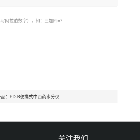
写阿拉伯数字），如：三加四=7
产品：
FD-B便携式中西药水分仪
关注我们