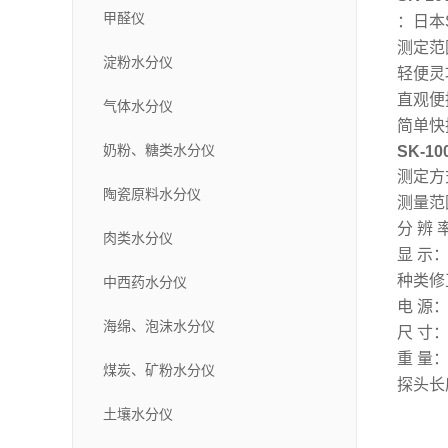
甲醛仪
：日本
测定范
淀粉水分仪
轻便灵
直观便
气体水分仪
简单快
奶粉、糖类水分仪
SK-
测定方
陶瓷原料水分仪
测量范
分 辨 
肉类水分仪
显 示
种类修
中西药水分仪
电 源：
海绵、泡沫水分仪
尺 寸： 
重 量：
煤炭、矿粉水分仪
探头长
土壤水分仪