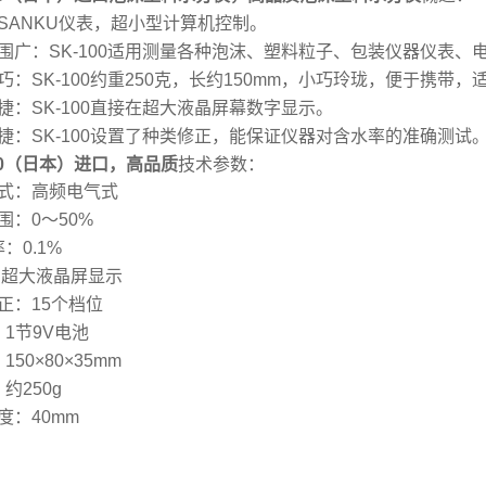
SANKU仪表，超小型计算机控制。
围广：SK-100适用测量各种泡沫、塑料粒子、包装仪器仪表、
巧：SK-100约重250克，长约150mm，小巧玲珑，便于携带
捷：SK-100直接在超大液晶屏幕数字显示。
捷：SK-100设置了种类修正，能保证仪器对含水率的准确测试
100（日本）进口，高品质
技术参数：
式：高频电气式
围：0～50%
率：0.1%
：超大液晶屏显示
正：15个档位
 1节9V电池
150×80×35mm
 约250g
度：40mm