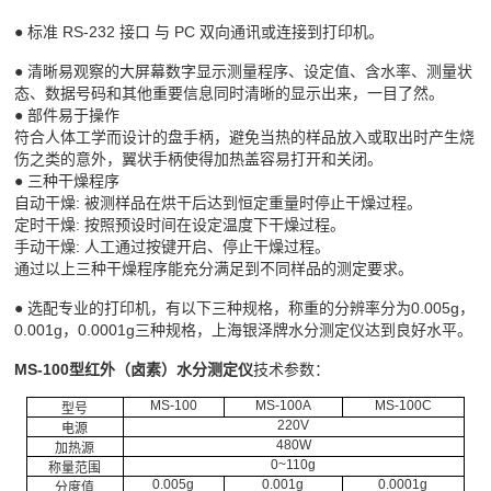
● 标准 RS-232 接口 与 PC 双向通讯或连接到打印机。
● 清晰易观察的大屏幕数字显示
测量程序、设定值、含水率、测量状
态、数据号码和其他重要信息同时清晰的显示出来，一目了然。
● 部件易于操作
符合人体工学而设计的盘手柄，避免当热的样品放入或取出时产生烧
伤之类的意外，翼状手柄使得加热盖容易打开和关闭。
● 三种干燥程序
自动干燥: 被测样品在烘干后达到恒定重量时停止干燥过程。
定时干燥: 按照预设时间在设定温度下干燥过程。
手动干燥: 人工通过按键开启、停止干燥过程。
通过以上三种干燥程序能充分满足到不同样品的测定要求。
● 选配专业的打印机，有以下三种规格，称重的分辨率分为
0.005g，
0.001g，0.0001g三种规格，上海银泽牌水分测定仪达到良好水平。
MS-100型红外（卤素）水分测定仪
技术参数：
MS-100
MS-100A
MS-100C
型号
220V
电源
480W
加热源
0~110g
称量范围
0.005g
0.001g
0.0001g
分度值