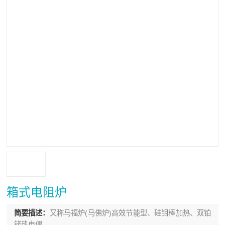
箱式电阻炉
简要描述：
又称马福炉(马佛炉)高效节能型、硅钼棒加热、双铂
铑热电偶