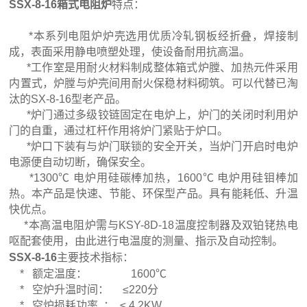
SSX-8-16箱式电阻炉
特点：
*本系列电阻炉炉壳选用优质冷轧钢板经折叠，焊接制
成，表面采用静电喷塑处理，使设备耐用抗高温。
*工作室是用耐火材料制成整体箱式炉膛、加热元件采用
内置式，炉膛与炉壳间用耐火保稳材料砌筑。可以代替已淘
汰的SX-8-16型老产品。
*炉门通过多级铰链固定在电炉上，炉门的关闭时利用炉
门的自重，通过杠杆作用将炉门紧贴于炉口。
*炉口下装有与炉门联锁的安全开关，当炉门开启时电炉
电源便自动切断，确保安全。
*1300℃ 电炉用硅碳棒加热，1600℃ 电炉用硅钼棒加
热。本产品是快速、节能、环保型产品。具有能耗低、升温
快优点。
*本高温电阻炉需与KSY-8D-18温度控制器及双铂铑热电
呕配套使用，由此进行电温度的测量、指示及自动控制。
SSX
-8-16
主要技术指标：
* 额定温度： 1600℃
* 空炉升温时间： ≤220分
* 空炉损耗功率 ： ≤ 4.2KW