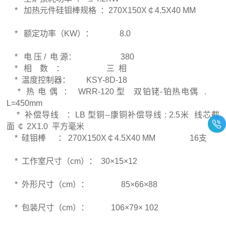
* 加热元件硅钼棒规格 ：270X150X￠4.5X40 MM
* 额定功率（KW）： 8.0
* 电 压 / 电 源： 380
* 相 数 ： 三 相
* 温度控制器： KSY-8D-18
* 热 电 偶 ： WRR-120 型 双铂铑-铂热电偶 .
L=450mm
* 补偿导线 ：LB 型铜--康铜补偿导线 : 2.5米 线芯截
面 ￠ 2X1.0 平方毫米
* 硅钼棒 ： 270X150X￠4.5X40 MM 16支
* 工作室尺寸（cm）： 30×15×12
* 外形尺寸（cm）： 85×66×88
* 包装尺寸（cm）： 106×79× 102