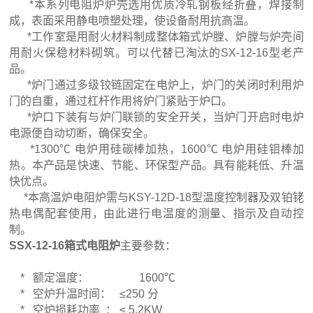
*本系列电阻炉炉壳选用优质冷轧钢板经折叠，焊接制
成，表面采用静电喷塑处理，使设备耐用抗高温。
*工作室是用耐火材料制成整体箱式炉膛、炉膛与炉壳间
用耐火保稳材料砌筑。可以代替已淘汰的SX-12-16型老产
品。
*炉门通过多级铰链固定在电炉上，炉门的关闭时利用炉
门的自重，通过杠杆作用将炉门紧贴于炉口。
*炉口下装有与炉门联锁的安全开关，当炉门开启时电炉
电源便自动切断，确保安全。
*1300℃ 电炉用硅碳棒加热，1600℃ 电炉用硅钼棒加
热。本产品是快速、节能、环保型产品。具有能耗低、升温
快优点。
*本高温炉电阻炉需与KSY-12D-18型温度控制器及双铂铑
热电偶配套使用，由此进行电温度的测量、指示及自动控
制。
SSX-12-16箱式电阻炉
主要参数：
* 额定温度： 1600℃
* 空炉升温时间： ≤250 分
* 空炉损耗功率 ： ≤ 5.2KW