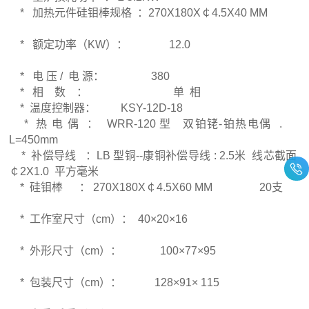
* 加热元件硅钼棒规格 ：270X180X￠4.5X40 MM
* 额定功率（KW）： 12.0
* 电 压 / 电 源： 380
* 相 数 ： 单 相
* 温度控制器： KSY-12D-18
* 热 电 偶 ： WRR-120 型 双铂铑-铂热电偶 .
L=450mm
* 补偿导线 ：LB 型铜--康铜补偿导线 : 2.5米 线芯截面
￠2X1.0 平方毫米
* 硅钼棒 ： 270X180X￠4.5X60 MM 20支
* 工作室尺寸（cm）： 40×20×16
* 外形尺寸（cm）： 100×77×95
* 包装尺寸（cm）： 128×91× 115