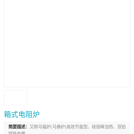
箱式电阻炉
简要描述：
又称马福炉(马佛炉)高效节能型、硅钼棒加热、双铂
铑热电偶