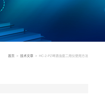
首页
>
技术文章
> HC-2-PZ啤酒浊度二用仪使用方法