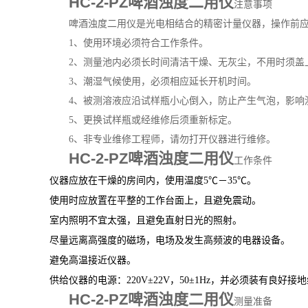
HC-2-PZ啤酒浊度二用仪
注意事项
啤酒
浊度
二用
仪是光电相结合的精密计量仪器，操作前
1
、使用环境必须符合工作条件。
2
、测量池内必须长时间清洁干燥、无灰尘，不用时须盖
3
、潮湿气候使用，必须相应延长开机时间。
4
、被测溶液应沿试样瓶小心倒入，防止产生气泡，影响
5
、更换试样瓶或经维修后须重新标定。
6
、非专业维修工程师，请勿打开仪器进行维修。
HC-2-PZ啤酒浊度二用仪
工作条件
仪器应放在干燥的房间内，使用温度
5
℃－
35
℃。
使用时应放置在平整的工作台面上，且避免震动。
室内照明不宜太强，且避免直射日光的照射。
尽量远离高强度的磁场，电场及发生高频波的电器设备。
避免高温接近仪器。
供给仪器的电源：
220V
±
22V
，
50
±
1Hz
，并必须装有良好接地
HC-2-PZ啤酒浊度二用仪
测量准备