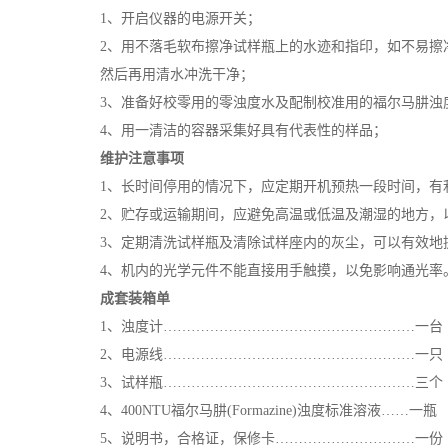
1
、开启仪器的电源开关；
2
、用不落毛软布擦净试样瓶上的水迹和指印，如不易擦
然后再用清水冲洗干净；
3
、准备好校零用的零浊度水及配制校准用的福尔马肼浊
4
、用一清洁的容器采集好具有代表性的样品；
维护注意事项
1
、长时间停用的情况下，应定期开机预热一段时间，有
2
、贮存或运输期间，应避免高温或低温及潮湿的地方，
3
、定期清洗试样瓶及清除试样座内的灰尘，可以有效地
4
、机内的光学元件不能直接用手触摸，以免影响通光率
成套装箱单
1
、浊度计………………………………………………一台
2
、电源线………………………………………………一只
3
、试样瓶………………………………………………三个
4
、
400NTU
福尔马肼
(Formazine)
浊度标准溶液……一瓶
5
、说明书，合格证，保修卡…………………………一份