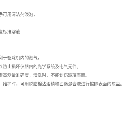
净可用清洁剂浸泡，
度标准溶液
利于驱除机内的潮气。
以防止损坏仪器内的光学系统及电气元件。
提高测量准确度，清洗时，不能划伤玻璃表面。
。维护时，可用脱脂棉沾酒精和乙迷混合液进行擦除表面的灰尘。