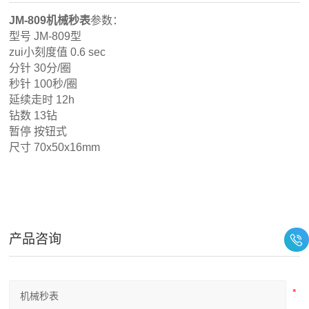
JM-809机械秒表
参数：
型号 JM-809型
zui小刻度值 0.6 sec
分针 30分/圈
秒针 100秒/圈
延续走时 12h
钻数 13钻
暂停 按钮式
尺寸 70x50x16mm
产品咨询