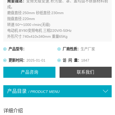
简要描述：
变频无级变速,积污盘、罩、盖均由不锈钢材料制
成。
磨盘直径:250mm 砂纸直径:230mm
抛盘直径:220mm
转速:50～1000 r/min(无级)
电动机:BY80变频电机 三相220V/0-50Hz
外形尺寸:740x410x340mm 重量65Kg
产品型号：
厂商性质：
生产厂家
更新时间：
2025-01-01
访 问 量：
1847
产品咨询
联系我们
产品目录
/ PRODUCT MENU
详细介绍