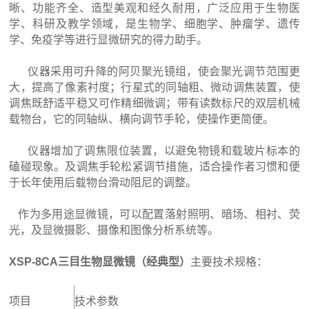
晰、功能齐全、造型美观和经久耐用，广泛应用于生物医
学、科研及教学领域，是生物学、细胞学、肿瘤学、遗传
学、免疫学等进行显微研究的得力助手。
仪器采用可升降的阿贝聚光镜组，使会聚光调节范围更
大，提高了像素衬度；行星式的同轴粗、微动调焦装置，使
调焦既舒适平稳又可作精细微调；带有读数标尺的双层机械
载物台，它的同轴纵、横向调节手轮，使操作更简便。
仪器增加了调焦限位装置，以避免物镜和载玻片标本的
磕碰现象。及调焦手轮松紧调节措施，适合操作者习惯和便
于长年使用后载物台滑动阻尼的调整。
作为多用途显微镜，可以配置落射照明、暗场、相衬、荧
光，及显微摄影、摄像和图像分析系统等。
XSP-8CA三目生物显微镜（经典型）
主要技术规格：
项目
技术参数