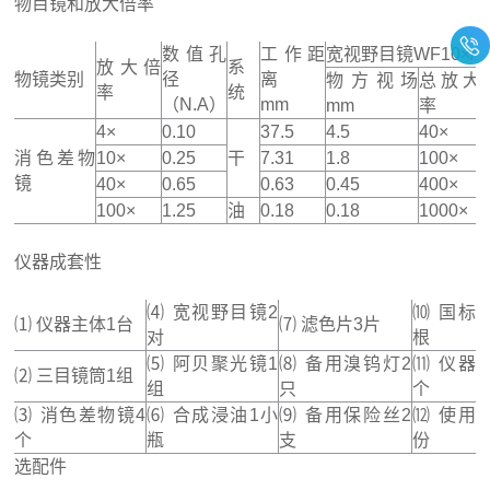
物目镜和放大倍率
数值孔
工作距
宽视野目镜WF10×/1
放大倍
系
物镜类别
径
离
物方视场
总放大
率
统
（N.A）
mm
mm
率
4×
0.10
37.5
4.5
40×
消色差物
10×
0.25
干
7.31
1.8
100×
镜
40×
0.65
0.63
0.45
400×
100×
1.25
油
0.18
0.18
1000×
仪器成套性
⑷ 宽视野目镜2
⑽ 国标
⑴ 仪器主体1台
⑺ 滤色片3片
对
根
⑸ 阿贝聚光镜1
⑻ 备用溴钨灯2
⑾ 仪器
⑵ 三目镜筒1组
组
只
个
⑶ 消色差物镜4
⑹ 合成浸油1小
⑼ 备用保险丝2
⑿ 使用
个
瓶
支
份
选配件