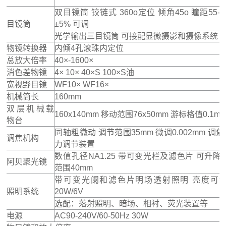
双目镜筒 铰链式 360o定位 倾角45o 瞳距55-
目镜筒
±5% 可调
光学输出三目镜筒 可接配显微摄影和摄像系统
物镜转换器
内倾4孔滚珠内定位
总放大倍率
40×-1600×
消色差物镜
4× 10× 40×S 100×S油
宽视野目镜
WF10× WF16×
机械筒长
160mm
双层机械载
160x140mm 移动范围76x50mm 游标格值0.1m
物台
同轴粗微动 调节范围35mm 微调0.002mm 调
调焦机构
力调节装置
数值孔径NA1.25 带可变光栏及滤色片 可升降
阿贝聚光镜
范围40mm
带可变光阑和滤色片明场透射照明 亮度可调
照明系统
20W/6V
选配：落射照明、暗场、相衬、荧光装置等
电源
AC90-240V/60-50Hz 30W