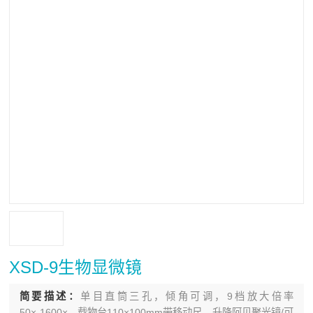
XSD-9生物显微镜
简要描述：
单目直筒三孔，倾角可调，9档放大倍率
50×-1600×，载物台110×100mm带移动尺，升降阿贝聚光镜/可