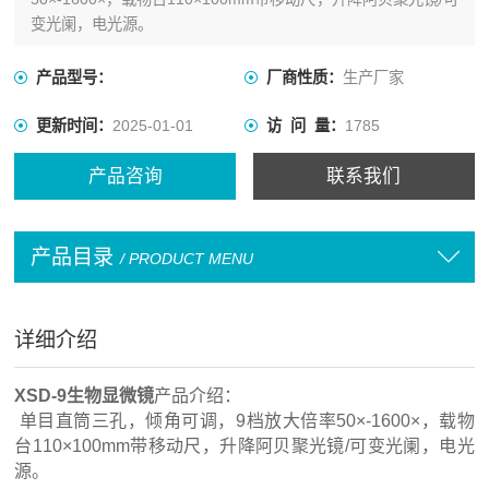
变光阑，电光源。
产品型号：
厂商性质：
生产厂家
更新时间：
2025-01-01
访 问 量：
1785
产品咨询
联系我们
产品目录
/ PRODUCT MENU
详细介绍
XSD-9生物显微镜
产品介绍：
单目直筒三孔，倾角可调，9档放大倍率50×-1600×，载物
台110×100mm带移动尺，升降阿贝聚光镜/可变光阑，电光
源。