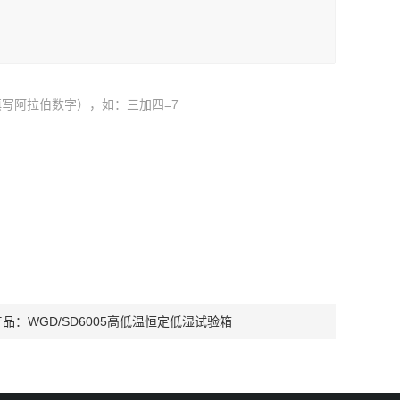
写阿拉伯数字），如：三加四=7
产品：
WGD/SD6005高低温恒定低湿试验箱