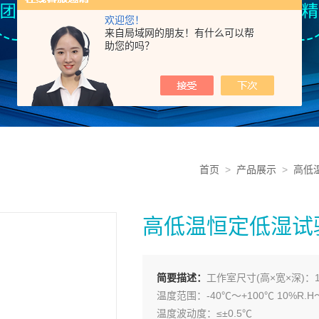
欢迎您！
来自局域网的朋友！有什么可以帮
助您的吗？
首页
>
产品展示
>
高低
高低温恒定低湿试
简要描述：
工作室尺寸(高×宽×深)：100
温度范围：-40℃～+100℃ 10%R.H～
温度波动度：≤±0.5℃