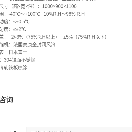
寸（高×宽×深）：1000×900×1100
：-40℃～+100℃ 10%R.H～98% R.H
度：≤±0.5℃
匀度：≤±2℃
：+2/-3%（75%R.H以上） ±5%（75%R.H以下）
缩机：法国泰康全封闭风冷
表：日本富士
：304镜面不锈钢
冷轧铁板喷涂
咨询