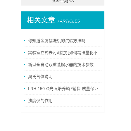
查看全部 >>
相关文章
/ ARTICLES
你知道金属摆洗机的试验方法吗
实验室立式去污测定机如何精准量化不
同产品的实际去污性能？
新型全自动双重蒸馏水器的技术参数
奥氏气体说明
LRH-150-G光照培养箱 *销售 质量保证
浊度仪的作用