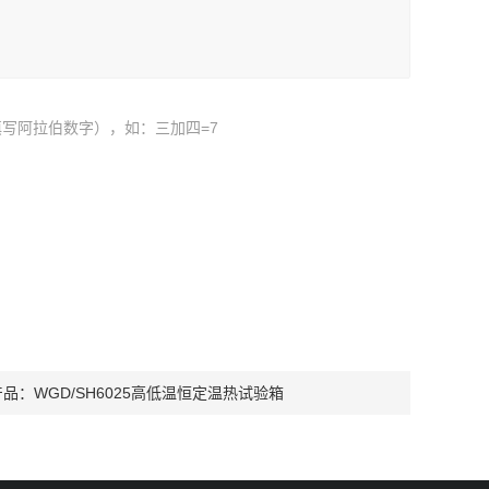
写阿拉伯数字），如：三加四=7
产品：
WGD/SH6025高低温恒定温热试验箱