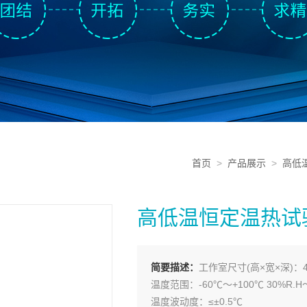
首页
>
产品展示
>
高低
高低温恒定温热试
简要描述：
工作室尺寸(高×宽×深)：45
温度范围：-60℃～+100℃ 30%R.H～
温度波动度：≤±0.5℃