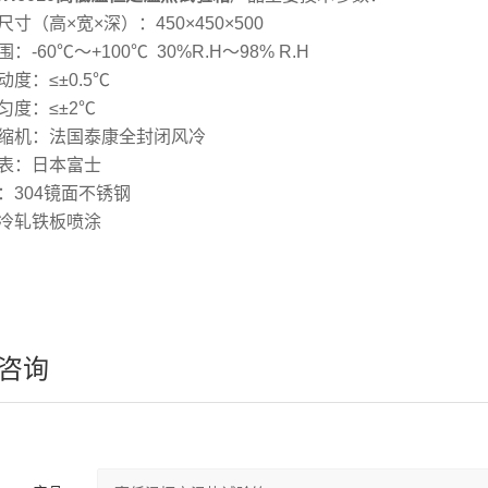
寸（高×宽×深）：450×450×500
：-60℃～+100℃ 30%R.H～98% R.H
度：≤±0.5℃
匀度：≤±2℃
缩机：法国泰康全封闭风冷
表：日本富士
：304镜面不锈钢
冷轧铁板喷涂
咨询