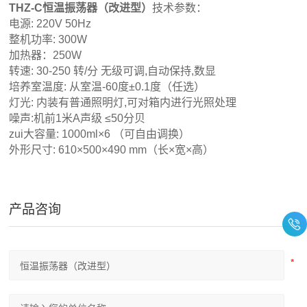
THZ-C恒温振荡器（改进型）
技术参数：
电源: 220V 50Hz
整机功率: 300W
加热器：250W
转速: 30-250 转/分 无级可调,自动保持,数显
培养室温度: 从室温-60度±0.1度（任选）
灯光: 内装有普通照明灯,可对箱内进行光照处理
噪声:机前1米A声级 ≤50分贝
zui大容量: 1000ml×6 （可自由调换）
外形尺寸: 610×500×490 mm（长×宽×高）
产品咨询