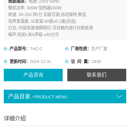
简要描述：
电源: 220V 50Hz
整机功率: 300W 加热器250W
转速: 30-250 转/分 无级可调,自动保持,数显
培养室温度: 从室温-60度±0.1度(任选)
灯光: 内装有普通照明灯,可对箱内进行光照处理
噪声:机前1米A声级 ≤50分贝
产品型号：
THZ-C
厂商性质：
生产厂家
更新时间：
2024-12-31
访 问 量：
1830
产品咨询
联系我们
产品目录
/ PRODUCT MENU
详细介绍