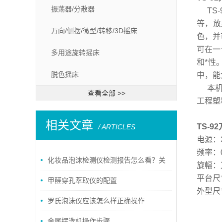
振荡器/分散器
TS-
等，放
万向/侧摆/微型/转移/3D摇床
色，并
可在一
多用途旋转摇床
和*性
脱色摇床
中，能
本机采
查看全部 >>
工程塑
相关文章
TS-
/ ARTICLES
电源：2
频率：0
化妆品泡沫检测仪检测报告怎么看？关
旋幅：
平台尺寸
键指标一文讲透
甲醛穿孔萃取仪的配置
外型尺寸
罗氏泡沫仪应该怎么样正确操作
金属摆洗机操作步骤