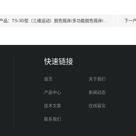
产品：
TS-3D型（三维运动）脱色摇床/多功能脱色摇床/数显定时脱色摇床
下一
快速链接
首页
关于我们
产品中心
新闻动态
技术文章
在线留言
联系我们