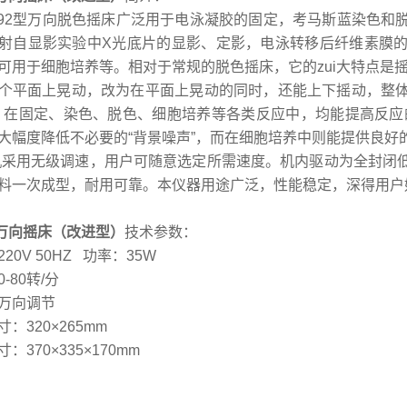
92型万向脱色摇床广泛用于电泳凝胶的固定，考马斯蓝染色和
射自显影实验中X光底片的显影、定影，电泳转移后纤维素膜
可用于细胞培养等。相对于常规的脱色摇床，它的zui大特点是摇
个平面上晃动，改为在平面上晃动的同时，还能上下摇动，整
。在固定、染色、脱色、细胞培养等各类反应中，均能提高反应
大幅度降低不必要的“背景噪声”，而在细胞培养中则能提供良好
用无级调速，用户可随意选定所需速度。机内驱动为全封闭低
料一次成型，耐用可靠。本仪器用途广泛，性能稳定，深得用户
92万向摇床（改进型）
技术参数：
20V 50HZ 功率：35W
-80转/分
万向调节
：320×265mm
：370×335×170mm