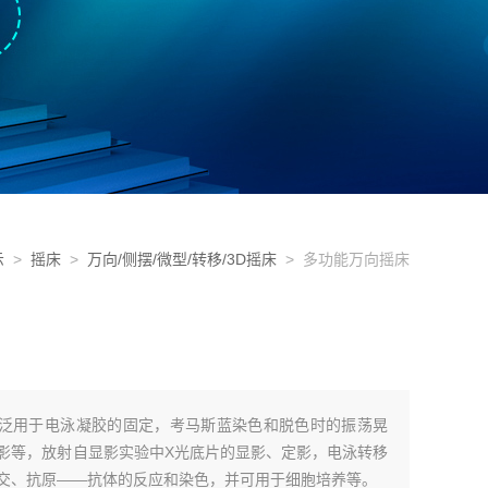
示
>
摇床
>
万向/侧摆/微型/转移/3D摇床
> 多功能万向摇床
床广泛用于电泳凝胶的固定，考马斯蓝染色和脱色时的振荡晃
影等，放射自显影实验中X光底片的显影、定影，电泳转移
交、抗原——抗体的反应和染色，并可用于细胞培养等。