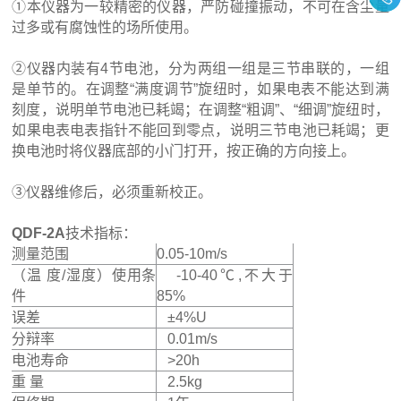
①本仪器为一较精密的仪器，严防碰撞振动，不可在含尘量
过多或有腐蚀性的场所使用。
②仪器内装有4节电池，分为两组一组是三节串联的，一组
是单节的。在调整“满度调节”旋纽时，如果电表不能达到满
刻度，说明单节电池已耗竭；在调整“粗调”、“细调”旋纽时，
如果电表电表指针不能回到零点，说明三节电池已耗竭；更
换电池时将仪器底部的小门打开，按正确的方向接上。
③仪器维修后，必须重新校正。
QDF-2A
技术指标：
测量范围
0.05-10m/s
（温 度/湿度）使用条
-10-40℃,不大于
件
85%
误差
±4%U
分辩率
0.01m/s
电池寿命
>20h
重 量
2.5kg