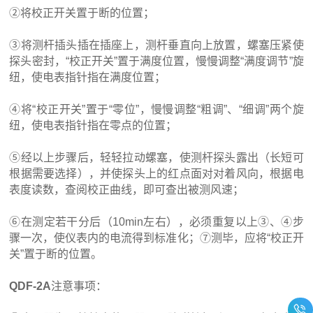
②将校正开关置于断的位置；
③将测杆插头插在插座上，测杆垂直向上放置，螺塞压紧使
探头密封，“校正开关”置于满度位置，慢慢调整“满度调节”旋
纽，使电表指针指在满度位置；
④将“校正开关”置于“零位”，慢慢调整“粗调”、“细调”两个旋
纽，使电表指针指在零点的位置；
⑤经以上步骤后，轻轻拉动螺塞，使测杆探头露出（长短可
根据需要选择），并使探头上的红点面对对着风向，根据电
表度读数，查阅校正曲线，即可查出被测风速；
⑥在测定若干分后（10min左右），必须重复以上③、④步
骤一次，使仪表内的电流得到标准化；⑦测毕，应将“校正开
关”置于断的位置。
QDF-2A
注意事项：