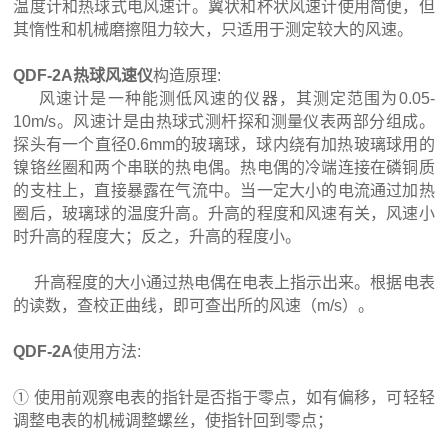
温度计和热球式电风速计。翼状和杯状风速计使用简便，但
其惰性和机械磨擦阻力较大，只适用于测定较大的风速。
QDF-2A热球风速仪
构造原理:
风速计是一种能测低风速的仪器，其测定范围为0.05-
10m/s。风速计是由热球式测杆探和测量仪表两部分组成。
探头有一个直径0.6mm的玻璃球，球内绕有加热玻璃球用的
镍铬丝圈和两个串联的热电偶。热电偶的冷端连接在磷铜质
的支柱上，直接暴露在气流中。当一定大小的电流通过加热
圈后，玻璃球的温度升高。升高的程度和风速有关，风速小
时升高的程度大；反之，升高的程度小。
升高程度的大小通过热电偶在电表上指示出来。根据电表
的读数，查校正曲线，即可查出所的风速（m/s）。
QDF-2A
使用方法:
① 使用前观察电表的指针是否指于零点，如有偏移，可轻轻
调整电表的机械调整螺丝，使指针回到零点；