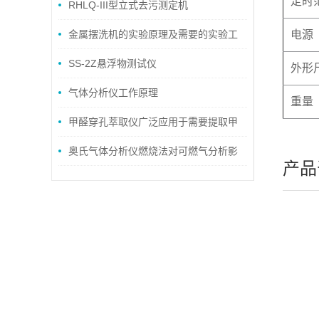
定时范
RHLQ-III型立式去污测定机
金属摆洗机的实验原理及需要的实验工
电源
具
SS-2Z悬浮物测试仪
外形尺
气体分析仪工作原理
重量 
甲醛穿孔萃取仪广泛应用于需要提取甲
醛溶液中有机成分的领域
奥氏气体分析仪燃烧法对可燃气分析影
产品
响