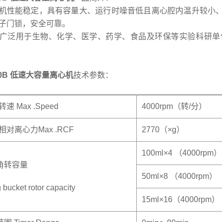
能稳定，具有容量大、运行时噪音低且离心腔内温升较小、
子门锁，安全可靠。
泛用于生物、化学、医学、药学、食品及环保等实验科研单位
40B 低速大容量离心机
技术参数：
转速 Max .Speed
4000rpm（转/分）
大相对离心力Max .RCF
2770（×g）
100ml×4 （4000rpm）
角转容量
50ml×8 （4000rpm）
 bucket rotor capacity
15ml×16（4000rpm）