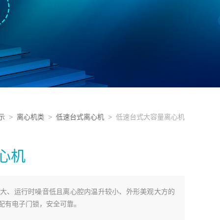
示
>
离心机类
>
低速台式离心机
> 低速台式大容量离心机
心机
大、运行时噪音低且离心腔内温升较小、外形美观大方的
配有电子门锁，安全可靠。