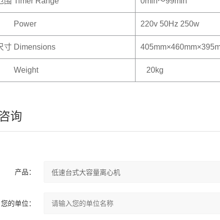
围 Timer Range
0min～99min
 Power
220v 50Hz 250w
寸 Dimensions
405mm×460mm×39
Weight
20kg
咨询
产品：
您的单位：